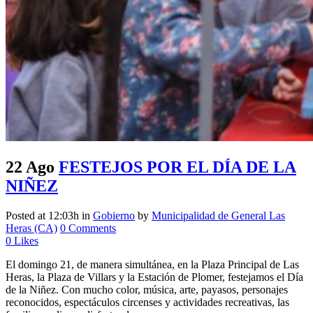
22 Ago
FESTEJOS POR EL DÍA DE LA
NIÑEZ
Posted at 12:03h
in
Gobierno
by
Municipalidad de General Las
Heras (CA)
0 Comments
0
Likes
El domingo 21, de manera simultánea, en la Plaza Principal de Las
Heras, la Plaza de Villars y la Estación de Plomer, festejamos el Día
de la Niñez. Con mucho color, música, arte, payasos, personajes
reconocidos, espectáculos circenses y actividades recreativas, las