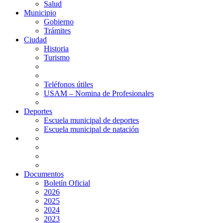
Salud
Municipio
Gobierno
Trámites
Ciudad
Historia
Turismo
Teléfonos útiles
USAM – Nomina de Profesionales
Deportes
Escuela municipal de deportes
Escuela municipal de natación
Documentos
Boletín Oficial
2026
2025
2024
2023