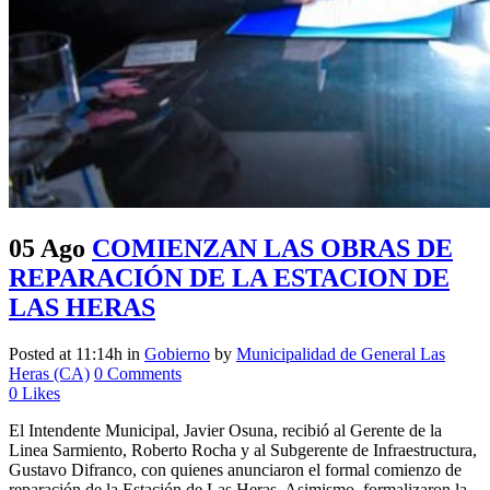
05 Ago
COMIENZAN LAS OBRAS DE
REPARACIÓN DE LA ESTACION DE
LAS HERAS
Posted at 11:14h
in
Gobierno
by
Municipalidad de General Las
Heras (CA)
0 Comments
0
Likes
El Intendente Municipal, Javier Osuna, recibió al Gerente de la
Linea Sarmiento, Roberto Rocha y al Subgerente de Infraestructura,
Gustavo Difranco, con quienes anunciaron el formal comienzo de
reparación de la Estación de Las Heras. Asimismo, formalizaron la