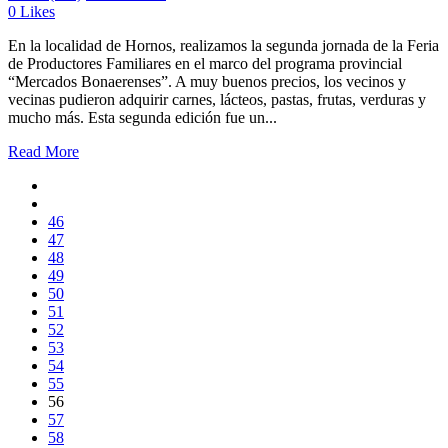
0
Likes
En la localidad de Hornos, realizamos la segunda jornada de la Feria
de Productores Familiares en el marco del programa provincial
“Mercados Bonaerenses”. A muy buenos precios, los vecinos y
vecinas pudieron adquirir carnes, lácteos, pastas, frutas, verduras y
mucho más. Esta segunda edición fue un...
Read More
46
47
48
49
50
51
52
53
54
55
56
57
58