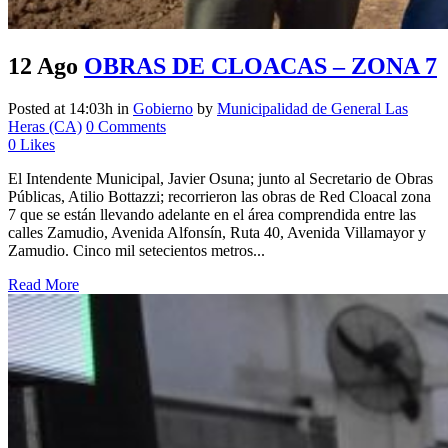
12 Ago
OBRAS DE CLOACAS – ZONA 7
Posted at 14:03h
in
Gobierno
by
Municipalidad de General Las
Heras (CA)
0 Comments
0
Likes
El Intendente Municipal, Javier Osuna; junto al Secretario de Obras
Públicas, Atilio Bottazzi; recorrieron las obras de Red Cloacal zona
7 que se están llevando adelante en el área comprendida entre las
calles Zamudio, Avenida Alfonsín, Ruta 40, Avenida Villamayor y
Zamudio. Cinco mil setecientos metros...
Read More