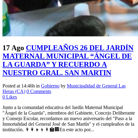
17 Ago
CUMPLEAÑOS 26 DEL JARDÍN
MATERNAL MUNICIPAL “ÁNGEL DE
LA GUARDA” Y RECUERDO A
NUESTRO GRAL. SAN MARTIN
Posted at 14:46h
in
Gobierno
by
Municipalidad de General Las
Heras (CA)
0 Comments
0
Likes
Junto a la comunidad educativa del Jardín Maternal Municipal
"Ángel de la Guarda", miembros del Gabinete, Concejo Deliberante
y Consejo Escolar, recordamos un nuevo aniversario del "Paso a la
Inmortalidad del General José de San Martín" y el cumpleaños de la
institución. 👨‍👩‍👧‍👦👨‍🏫🏢En este acto por...