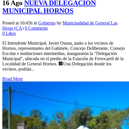
16 Ago
NUEVA DELEGACIÓN
MUNICIPAL HORNOS
Posted at 10:45h
in
Gobierno
by
Municipalidad de General Las
Heras (CA)
0 Comments
0
Likes
El Intendente Municipal, Javier Osuna, junto a los vecinos de
Hornos, representantes del Gabinete, Concejo Deliberante, Consejo
Escolar e instituciones intermedias, inauguraron la "Delegación
Municipal", ubicada en el predio de la Estación de Ferrocarril de la
Localidad de General Hornos. 🏢Una Delegación donde los
vecinos, podrán...
Read More